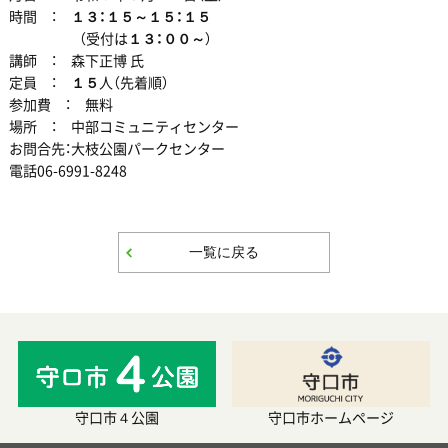
時間 ：
１３：１５～１５：１５
（受付は
１３：００～
）
講師 ： 森下正博 氏
定員 ：
１５
人（先着順）
参加費 ： 無料
場所 ： 中部コミュニティセンター
お問合先：大枝公園パークセンター
電話06-6991-8248
一覧に戻る
守口市４公園
守口市ホームページ